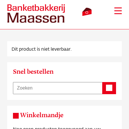
0
Dit product is niet leverbaar.
Inloggen
Winkelmandje
Snel bestellen
Webshop
Verkooppunten
Bezorging
Winkelmandje
Over ons
Nog geen producten toegevoegd aan uw