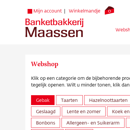
0
Mijn account
Winkelmandje
Webs
Webshop
Klik op een categorie om de bijbehorende pr
tegelijk openen. Wilt u minder tonen, klik dan
Websh
Gebak
Taarten
Hazelnoottaarten
Verko
Geslaagd
Lente en zomer
Koek en
Bezorg
Bonbons
Allergeen- en Suikerarm