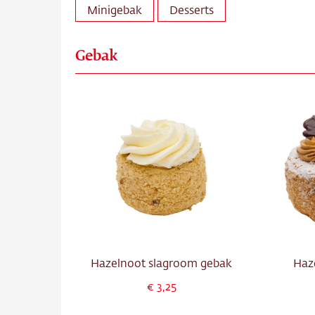
Over o
Minigebak
Desserts
Conta
Gebak
Vacatu
Hazelnoot slagroom gebak
Haz
3,25