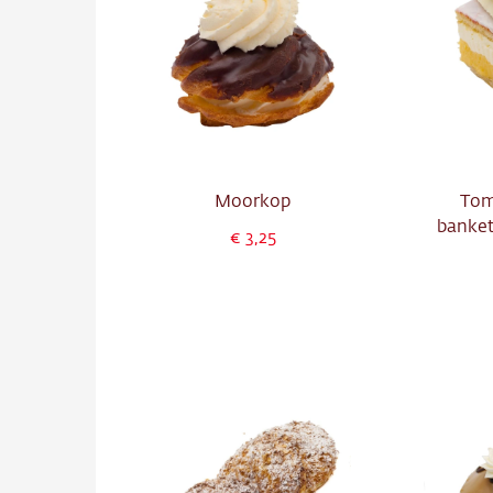
Moorkop
Tom
banke
3,25