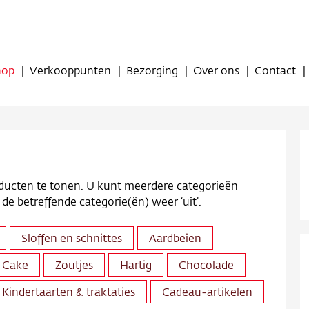
hop
Verkooppunten
Bezorging
Over ons
Contact
oducten te tonen. U kunt meerdere categorieën
 de betreffende categorie(ën) weer ‘uit’.
op
Sloffen en schnittes
Aardbeien
oppunten
 Cake
Zoutjes
Hartig
Chocolade
ing
Kindertaarten & traktaties
Cadeau-artikelen