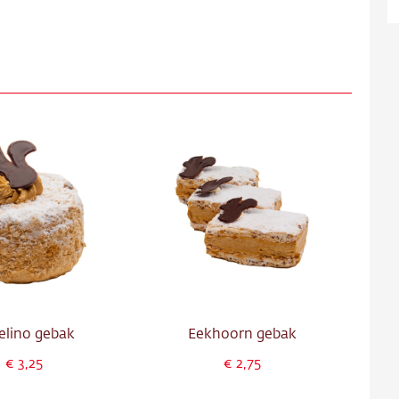
ns
ct
re
elino gebak
Eekhoorn gebak
3,25
2,75