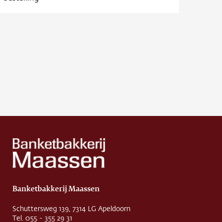
Banketbakkerij Maassen
Schuttersweg 139, 7314 LG Apeldoorn
Tel. 055 - 355 29 31