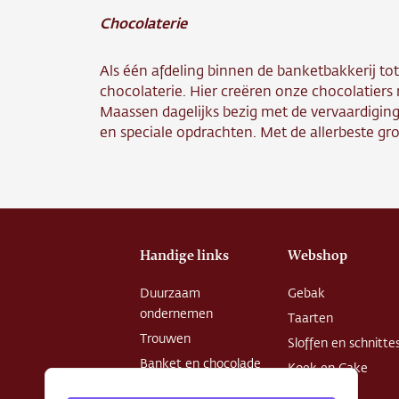
Over o
Chocolaterie
Conta
Als één afdeling binnen de banketbakkerij tot
chocolaterie. Hier creëren onze chocolatiers
Vacatu
Maassen dagelijks bezig met de vervaardigi
en speciale opdrachten. Met de allerbeste gro
Handige links
Webshop
Duurzaam
Gebak
ondernemen
Taarten
Trouwen
Sloffen en schnitte
Banket en chocolade
Koek en Cake
Openingstijden
Chocolade