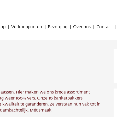
hop
Verkooppunten
Bezorging
Over ons
Contact
op
 Maassen. Hier maken we ons brede assortiment
oppunten
 dag weer 100% vers. Onze 10 banketbakkers
 kwaliteit te garanderen. Ze verstaan hun vak tot in
ing
t ambachtelijk. Mét smaak.