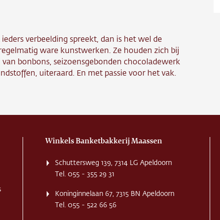
ns
ct
 ieders verbeelding spreekt, dan is het wel de
 regelmatig ware kunstwerken. Ze houden zich bij
re
ng van bonbons, seizoensgebonden chocoladewerk
ndstoffen, uiteraard. En met passie voor het vak.
Winkels Banketbakkerij Maassen
Schuttersweg 139, 7314 LG Apeldoorn
Tel. 055 - 355 29 31
s
Koninginnelaan 67, 7315 BN Apeldoorn
Tel. 055 - 522 66 56