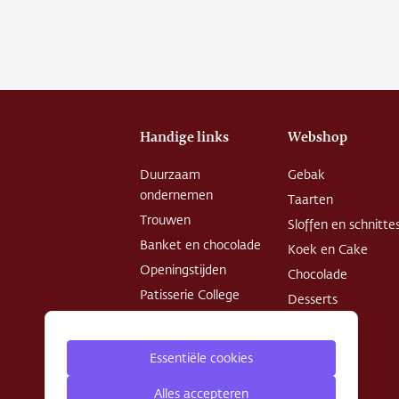
Over o
Conta
Vacatu
Handige links
Webshop
Duurzaam
Gebak
ondernemen
Taarten
Trouwen
Sloffen en schnitte
Banket en chocolade
Koek en Cake
Openingstijden
Chocolade
Patisserie College
Desserts
Privacy Policy
Algemene
Essentiële cookies
voorwaarden
Alles accepteren