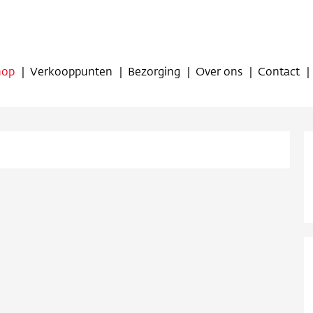
hop
Verkooppunten
Bezorging
Over ons
Contact
op
oppunten
ing