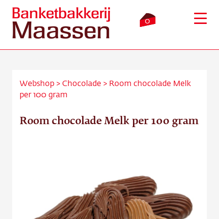
0
Webshop
>
Chocolade
>
Room chocolade Melk
per 100 gram
Inloggen
Winkelmandje
Room chocolade Melk per 100 gram
Webshop
Verkooppunten
Bezorging
Over ons