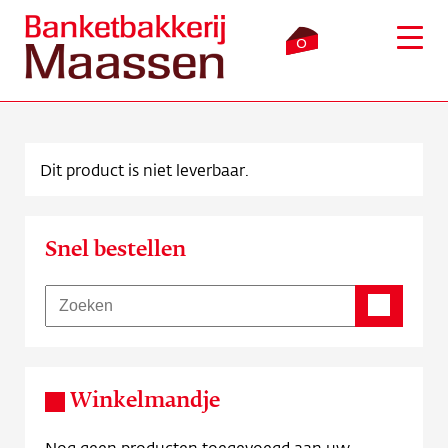
0
Dit product is niet leverbaar.
Inloggen
Winkelmandje
Snel bestellen
Webshop
Verkooppunten
Bezorging
Winkelmandje
Over ons
Nog geen producten toegevoegd aan uw