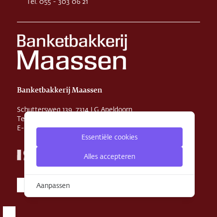
Tel. 055 - 303 06 21
Banketbakkerij Maassen
Schuttersweg 139, 7314 LG Apeldoorn
Tel. 055 - 355 29 31
E-mail
info@maassenbanket.nl
Essentiële cookies
Alles accepteren
Aanpassen