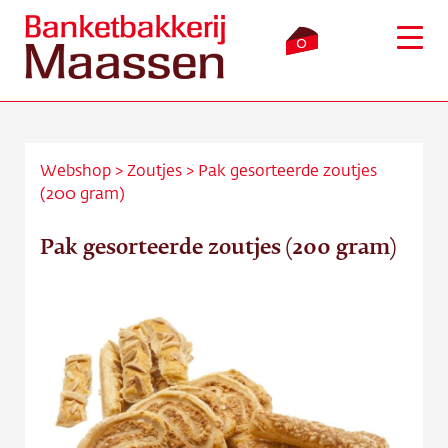
0
Webshop
>
Zoutjes
>
Pak gesorteerde zoutjes
(200 gram)
Inloggen
Winkelmandje
Pak gesorteerde zoutjes (200 gram)
Webshop
Verkooppunten
Bezorging
Over ons