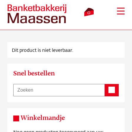
0
Dit product is niet leverbaar.
Inloggen
Winkelmandje
Snel bestellen
Webshop
Verkooppunten
Bezorging
Winkelmandje
Over ons
Nog geen producten toegevoegd aan uw