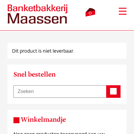
0
Dit product is niet leverbaar.
Inloggen
Winkelmandje
Snel bestellen
Webshop
Verkooppunten
Bezorging
Winkelmandje
Over ons
Nog geen producten toegevoegd aan uw