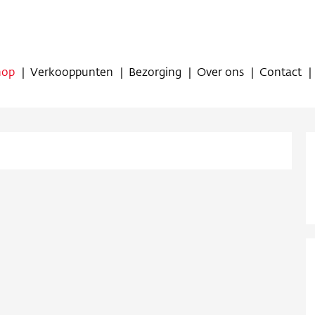
hop
Verkooppunten
Bezorging
Over ons
Contact
op
oppunten
ing