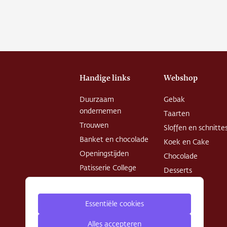
Over o
Conta
Vacatu
Handige links
Webshop
Duurzaam
Gebak
ondernemen
Taarten
Trouwen
Sloffen en schnitte
Banket en chocolade
Koek en Cake
Openingstijden
Chocolade
Patisserie College
Desserts
Privacy Policy
Algemene
Essentiële cookies
voorwaarden
Alles accepteren