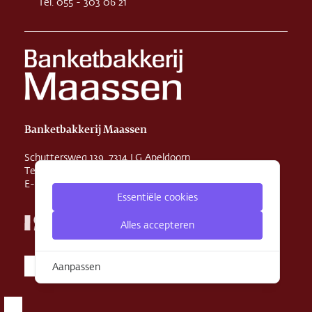
Tel. 055 - 303 06 21
Banketbakkerij Maassen
Schuttersweg 139, 7314 LG Apeldoorn
Tel. 055 - 355 29 31
E-mail
info@maassenbanket.nl
Essentiële cookies
Alles accepteren
Aanpassen