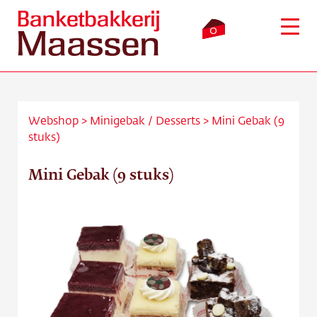
0
Webshop
>
Minigebak
/
Desserts
>
Mini Gebak (9
stuks)
Inloggen
Winkelmandje
Mini Gebak (9 stuks)
Webshop
Verkooppunten
Bezorging
Over ons