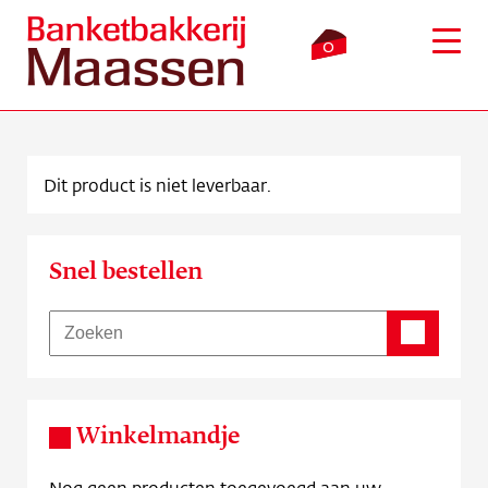
0
Dit product is niet leverbaar.
Inloggen
Winkelmandje
Snel bestellen
Webshop
Verkooppunten
Bezorging
Winkelmandje
Over ons
Nog geen producten toegevoegd aan uw