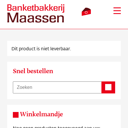
0
Dit product is niet leverbaar.
Inloggen
Winkelmandje
Snel bestellen
Webshop
Verkooppunten
Bezorging
Winkelmandje
Over ons
Nog geen producten toegevoegd aan uw