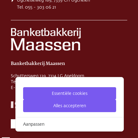
Ugchelseweg 189, 7339 CH Ugchelen
Tel. 055 - 303 06 21
Banketbakkerij Maassen
Schuttersweg 139, 7314 LG Apeldoorn
Tel. 055 - 355 29 31
E-mail
info@maassenbanket.nl
Essentiële cookies
Alles accepteren
Aanpassen