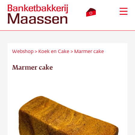
0
Webshop
>
Koek en Cake
>
Marmer cake
Inloggen
Winkelmandje
Marmer cake
Webshop
Verkooppunten
Bezorging
Over ons