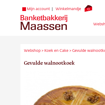
0
Mijn account
Winkelmandje
Webs
Webshop
>
Koek en Cake
>
Gevulde walnootk
Gevulde walnootkoek
Websh
Verko
Bezorg