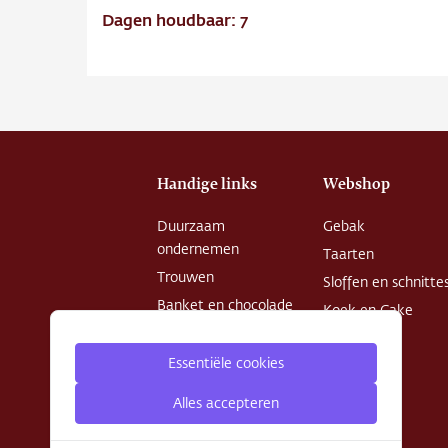
Dagen houdbaar: 7
Handige links
Webshop
Duurzaam
Gebak
ondernemen
Taarten
Trouwen
Sloffen en schnitte
Banket en chocolade
Koek en Cake
Openingstijden
Chocolade
Patisserie College
Essentiële cookies
Desserts
Privacy Policy
Alles accepteren
Algemene
voorwaarden