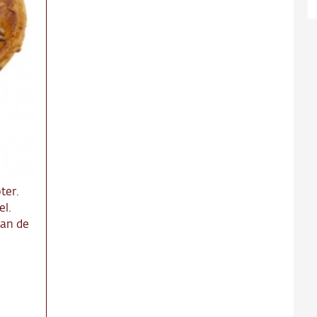
ns
ct
re
ter.
l.
van de