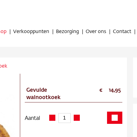
hop
Verkooppunten
Bezorging
Over ons
Contact
oek
Gevulde
14,95
op
walnootkoek
oppunten
Aantal
ing