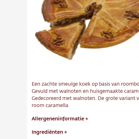
Over o
Conta
Vacatu
Een zachte smeuïge koek op basis van roombo
Gevuld met walnoten en huisgemaakte carame
Gedecoreerd met walnoten. De grote variant 
room caramella.
Allergeneninformatie
+
Ingrediënten
+