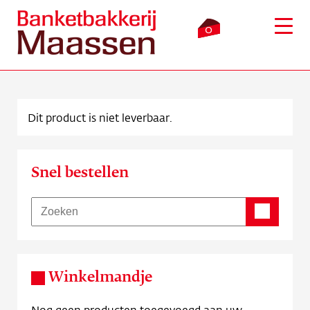
0
Dit product is niet leverbaar.
Inloggen
Winkelmandje
Snel bestellen
Webshop
Verkooppunten
Bezorging
Winkelmandje
Over ons
Nog geen producten toegevoegd aan uw