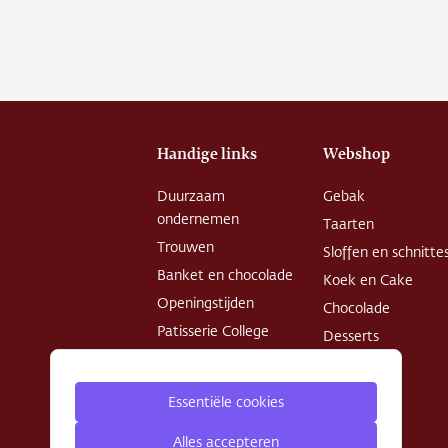
Over o
Conta
Vacatu
Handige links
Webshop
Duurzaam
Gebak
ondernemen
Taarten
Trouwen
Sloffen en schnitte
Banket en chocolade
Koek en Cake
Openingstijden
Chocolade
Patisserie College
Desserts
Privacy Policy
Algemene
Essentiële cookies
voorwaarden
Alles accepteren