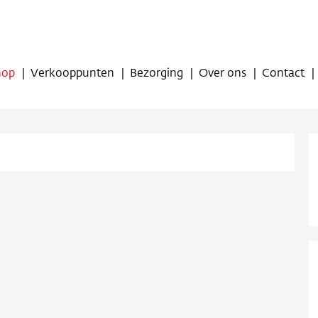
hop
Verkooppunten
Bezorging
Over ons
Contact
op
oppunten
ing