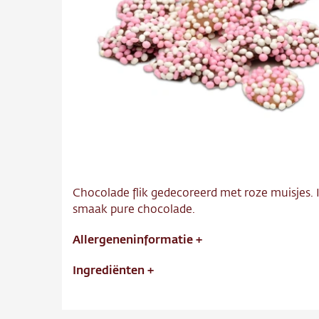
Over o
Conta
Vacatu
Chocolade flik gedecoreerd met roze muisjes. 
smaak pure chocolade.
Allergeneninformatie
+
Ingrediënten
+