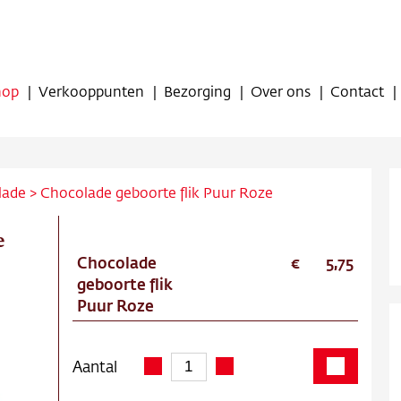
hop
Verkooppunten
Bezorging
Over ons
Contact
lade
>
Chocolade geboorte flik Puur Roze
e
Chocolade
5,75
op
geboorte flik
Puur Roze
oppunten
ing
Aantal