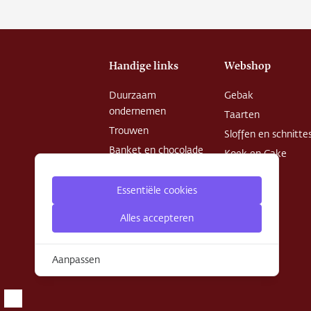
Handige links
Webshop
Duurzaam
Gebak
ondernemen
Taarten
Trouwen
Sloffen en schnitte
Banket en chocolade
Koek en Cake
Openingstijden
Chocolade
Patisserie College
Essentiële cookies
Desserts
Privacy Policy
Alles accepteren
Algemene
voorwaarden
Aanpassen