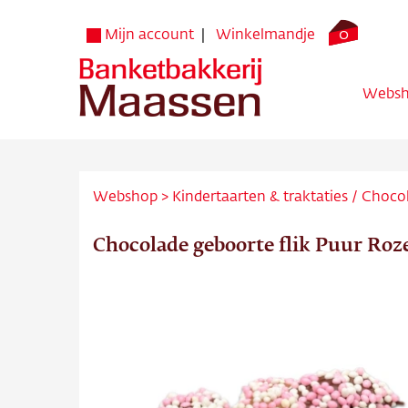
0
Mijn account
Winkelmandje
Webs
Webshop
>
Kindertaarten & traktaties
/
Choco
Chocolade geboorte flik Puur Roz
Websh
Verko
Bezorg