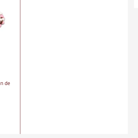
ns
ct
re
In de