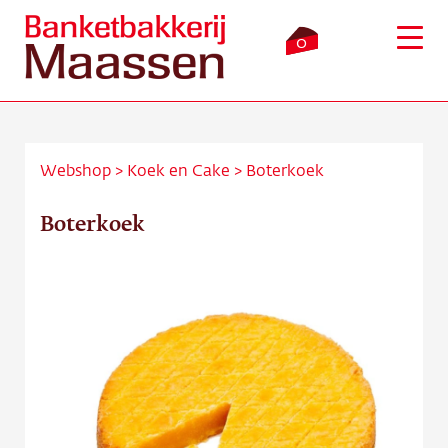
0
Webshop
>
Koek en Cake
>
Boterkoek
Inloggen
Winkelmandje
Boterkoek
Webshop
Verkooppunten
Bezorging
Over ons