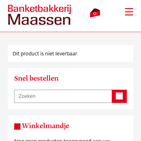
0
Dit product is niet leverbaar.
Inloggen
Winkelmandje
Snel bestellen
Webshop
Verkooppunten
Bezorging
Winkelmandje
Over ons
Nog geen producten toegevoegd aan uw