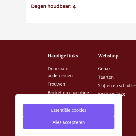
Dagen houdbaar: 4
Handige links
Webshop
Duurzaam
Gebak
ondernemen
Taarten
Trouwen
Sloffen en schnitte
Banket en chocolade
Koek en Cake
Openingstijden
Chocolade
Patisserie College
Essentiële cookies
Desserts
Privacy Policy
Alles accepteren
Algemene
voorwaarden