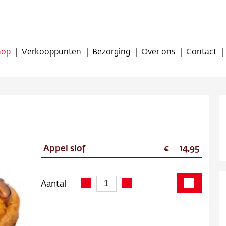
hop
Verkooppunten
Bezorging
Over ons
Contact
Appel slof
14,95
op
oppunten
Aantal
ing