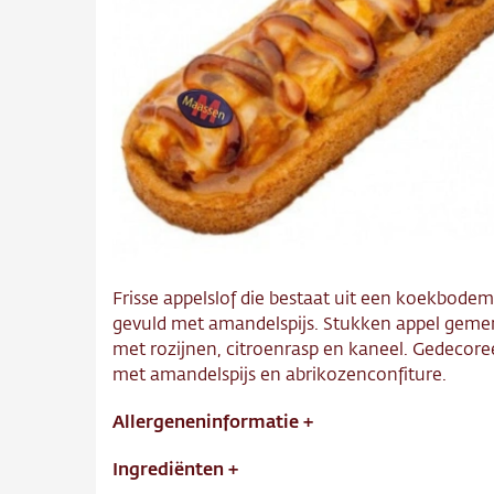
Over o
Conta
Vacatu
Frisse appelslof die bestaat uit een koekbodem
gevuld met amandelspijs. Stukken appel gem
met rozijnen, citroenrasp en kaneel. Gedecore
met amandelspijs en abrikozenconfiture.
Allergeneninformatie
+
Ingrediënten
+