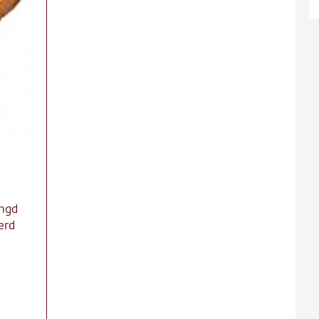
ns
ct
re
engd
erd