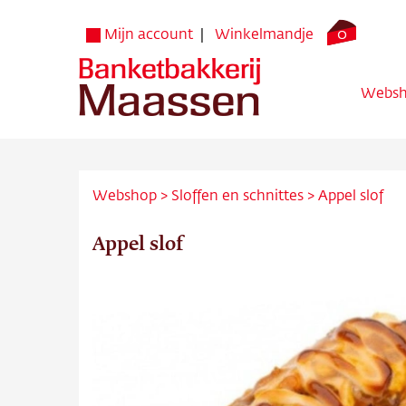
0
Mijn account
Winkelmandje
Webs
Webshop
>
Sloffen en schnittes
>
Appel slof
Appel slof
Websh
Verko
Bezorg