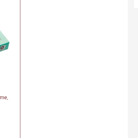
ns
ct
re
ème,