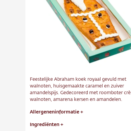
Over o
Conta
Vacatu
Feestelijke Abraham koek royaal gevuld met
walnoten, huisgemaakte caramel en zuiver
amandelspijs. Gedecoreerd met roomboter cr
walnoten, amarena kersen en amandelen.
Allergeneninformatie
+
Ingrediënten
+