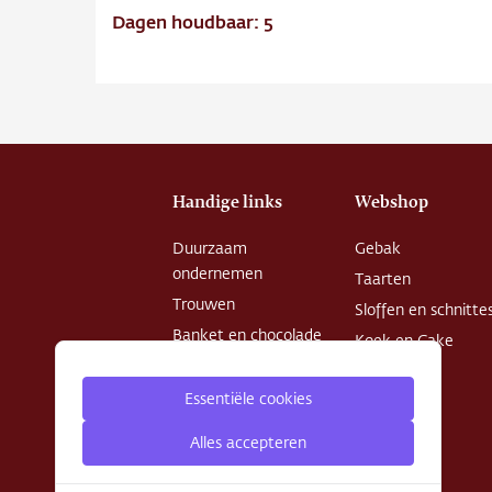
Dagen houdbaar: 5
Handige links
Webshop
Duurzaam
Gebak
ondernemen
Taarten
Trouwen
Sloffen en schnitte
Banket en chocolade
Koek en Cake
Openingstijden
Chocolade
Patisserie College
Essentiële cookies
Desserts
Privacy Policy
Alles accepteren
Algemene
voorwaarden