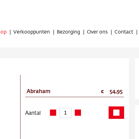
hop
Verkooppunten
Bezorging
Over ons
Contact
Abraham
54,95
op
oppunten
Aantal
ing