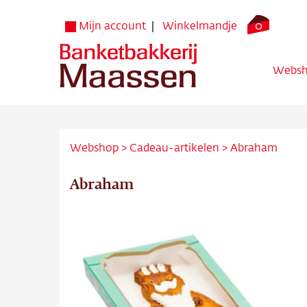
0
Mijn account
Winkelmandje
Webs
Webshop
>
Cadeau-artikelen
>
Abraham
Abraham
Websh
Verko
Bezorg