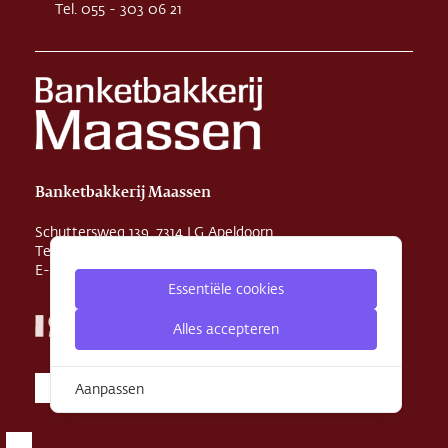
Tel. 055 - 303 06 21
Banketbakkerij Maassen
Schuttersweg 139, 7314 LG Apeldoorn
Tel. 055 - 355 29 31
E-mail
info@maassenbanket.nl
Essentiële cookies
Alles accepteren
Aanpassen