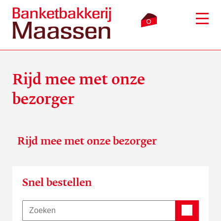
0
Rijd mee met onze
bezorger
Inloggen
Winkelmandje
Webshop
Rijd mee met onze bezorger
Verkooppunten
Bezorging
Snel bestellen
Over ons