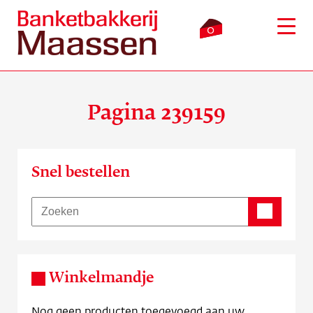
0
Pagina 239159
Inloggen
Winkelmandje
Snel bestellen
Webshop
Verkooppunten
Bezorging
Winkelmandje
Over ons
Nog geen producten toegevoegd aan uw