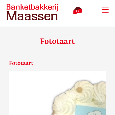
0
Fototaart
Inloggen
Winkelmandje
Fototaart
Webshop
Verkooppunten
Bezorging
Over ons